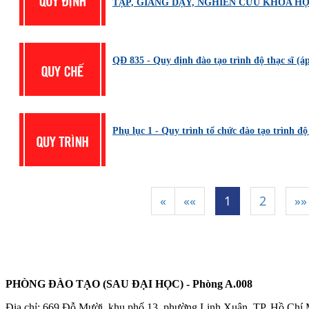
TẬP, GIẢNG DẠY, NGHIÊN CỨU KHOA H
QĐ 835 - Quy định đào tạo trình độ thạc sĩ (á
Phụ lục 1 - Quy trình tổ chức đào tạo trình độ 
«
««
1
2
»»
|
|
|
PHÒNG ĐÀO TẠO (SAU ĐẠI HỌC) - Phòng A.008
Địa chỉ: 669 Đỗ Mười, khu phố 13, phường Linh Xuân, TP. Hồ Chí