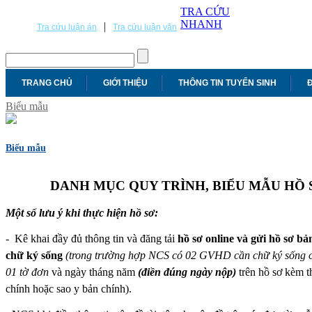
TRA CỨU
NHANH
|
Tra cứu luận án
Tra cứu luận văn
TRANG CHỦ
GIỚI THIỆU
THÔNG TIN TUYỂN SINH
Đ
Biểu mẫu
Biểu mẫu
DANH MỤC QUY TRÌNH, BIỂU MẪU HỒ S
Một số lưu ý khi thực hiện hồ sơ:
- Kê khai đầy đủ thông tin và đăng tải
hồ sơ online và gửi hồ sơ b
chữ ký sống
(trong trường hợp NCS có 02 GVHD cần chữ ký sống c
01 tờ đơn
và ngày tháng năm
(điền đúng ngày nộp)
trên hồ sơ kèm t
chính hoặc sao y bản chính).