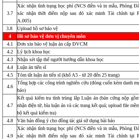
Xác nhận tình trạng học phí
(NCS điền và in mẫu, Phòng Đà
3.7
xác nhận thời điểm nộp sau đó xác minh Tài chính tại 
A.005)
3.8
Upload hồ sơ bảo vệ
4
Hồ sơ bảo vệ đơn vị chuyên môn
4.1
Đơn xin bảo vệ luận án cấp ĐVCM
4.2
Lý lịch khoa học
4.3
Nhận xét tập thể người hướng dẫn khoa học
4.4
Luận án tiến sĩ
4.5
Tóm tắt luận án tiến sĩ (khổ A5 - từ 20 đến 25 trang)
Tổng hợp các công trình nghiên cứu (đóng cuốn kèm danh mụ
4.6
báo)
Kết quả kiểm tra tính trùng lắp Luận án (bản cứng nộp gồm
4.7
nhận điện tử, bìa luận án và các trang kết quả; upload file mề
bộ kết quả kiểm tra)
4.8
Văn bản đồng ý cho đồng tác giả sử dụng bài báo
Xác nhận tình trạng học phí
(NCS điền và in mẫu, Phòng Đà
4.9
xác nhận thời điểm nộp sau đó xác minh Tài chính tại 