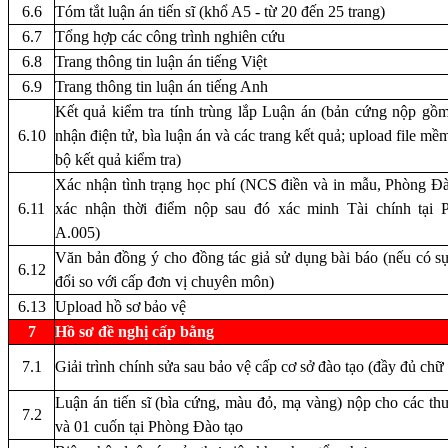
6.6
Tóm tắt luận án tiến sĩ
(khổ A5 - từ 20 đến 25 trang)
6.7
Tổng hợp các công trình nghiên cứu
6.8
Trang thông tin luận án tiếng Việt
6.9
Trang thông tin luận án tiếng Anh
Kết quả kiểm tra tính trùng lắp Luận án
(bản cứng nộp gồm
6.10
nhận điện tử, bìa luận án và các trang kết quả; upload file mề
bộ kết quả kiểm tra)
Xác nhận tình trạng học phí
(NCS điền và in mẫu, Phòng Đà
6.11
xác nhận thời điểm nộp sau đó xác minh Tài chính tại 
A.005)
Văn bản đồng ý cho đồng tác giả sử dụng bài báo (nếu có s
6.12
đổi so với cấp đơn vị chuyên môn)
6.13
Upload hồ sơ bảo vệ
7
Hồ sơ đề nghị cấp bằng
7.1
Giải trình chính sửa sau bảo vệ cấp cơ sở đào tạo (đầy đủ chữ
Luận án tiến sĩ (bìa cứng, màu đỏ, mạ vàng) nộp cho các th
7.2
và 01 cuốn tại Phòng Đào tạo