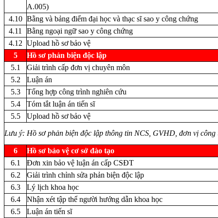
A.005)
4.10
Bằng và bảng điểm đại học và thạc sĩ sao y công chứng
4.11
Bằng ngoại ngữ sao y công chứng
4.12
Upload hồ sơ bảo vệ
5
Hồ sơ phản biện độc lập
5.1
Giải trình cấp đơn vị chuyên môn
5.2
Luận án
5.3
Tổng hợp công trình nghiên cứu
5.4
Tóm tắt luận án tiến sĩ
5.5
Upload hồ sơ bảo vệ
Lưu ý: Hồ sơ phản biện độc lập thông tin NCS, GVHD, đơn vị công 
6
Hồ sơ bảo vệ cơ sở đào tạo
6.1
Đơn xin bảo vệ luận án cấp CSĐT
6.2
Giải trình chỉnh sửa phản biện độc lập
6.3
Lý lịch khoa học
6.4
Nhận xét tập thể người hướng dẫn khoa học
6.5
Luận án tiến sĩ