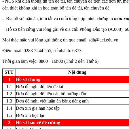
- NCS khi điền thông tin tên đề tài, tên chuyên đề trên các đơn từ, m
cần thiết không ghi in hoa toàn bộ tên đề tài, tên chuyên đề.
- Bìa hồ sơ luận án, tóm tắt và cuốn tổng hợp minh chứng in
màu xa
- Hồ sơ bản cứng vui lòng gửi về địa chỉ: Phòng Đào tạo (A.008)
Mọi thắc mắc vui lòng gửi thông tin qua email: sdh@uel.edu.vn
Điện thoại: 0283 7244 555, số nhánh: 6373
Thời gian làm việc: 8h00 - 16h00 (Thứ 2 đến Thứ 6).
STT
Nội dung
1
Hồ sơ chung
1.1
Đơn đề nghị đổi tên đề tài
1.2
Đơn đề nghị đổi tên cán bộ hướng dẫn
1.3
Đơn đề nghị viết luận án bằng tiếng anh
1.4
Đơn xin gia hạn học tập
1.5
Đơn xin học lại
2
Hồ sơ bảo vệ đề cương