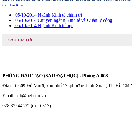
Các Tin Khác :
05/10/2014:
Ngành Kinh tế chính trị
05/10/2014:
Chuyên ngành Kinh tế và Quản lý công
05/10/2014:
Ngành Kinh tế học
CÂU TRẢ LỜI
PHÒNG ĐÀO TẠO (SAU ĐẠI HỌC) - Phòng A.008
Địa chỉ: 669 Đỗ Mười, khu phố 13, phường Linh Xuân, TP. Hồ Chí
Email: sdh@uel.edu.vn
028 37244555 (ext: 6313)