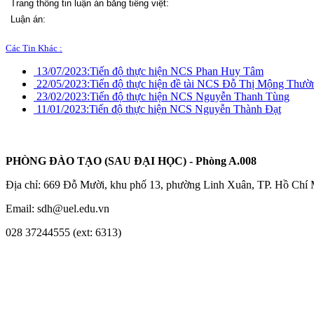
Trang thông tin luận án bằng tiếng việt:
Luận án:
Các Tin Khác :
13/07/2023:
Tiến độ thực hiện NCS Phan Huy Tâm
22/05/2023:
Tiến độ thực hiện đề tài NCS Đỗ Thị Mộng Thườ
23/02/2023:
Tiến độ thực hiện NCS Nguyễn Thanh Tùng
11/01/2023:
Tiến độ thực hiện NCS Nguyễn Thành Đạt
PHÒNG ĐÀO TẠO (SAU ĐẠI HỌC) - Phòng A.008
Địa chỉ: 669 Đỗ Mười, khu phố 13, phường Linh Xuân, TP. Hồ Chí
Email: sdh@uel.edu.vn
028 37244555 (ext: 6313)