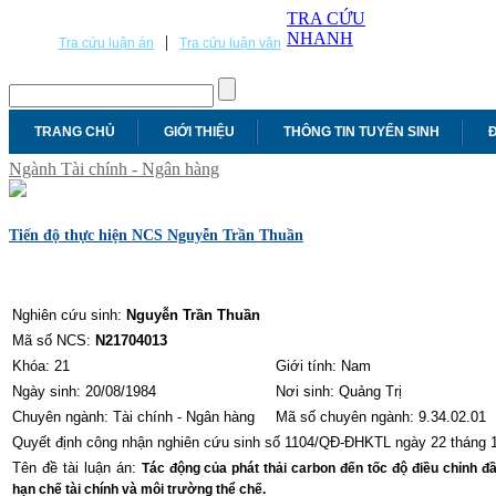
TRA CỨU
NHANH
|
Tra cứu luận án
Tra cứu luận văn
TRANG CHỦ
GIỚI THIỆU
THÔNG TIN TUYỂN SINH
Đ
Ngành Tài chính - Ngân hàng
Tiến độ thực hiện NCS Nguyễn Trần Thuần
Nghiên cứu sinh:
Nguyễn Trần Thuần
Mã số NCS:
N21704013
Khóa: 21
Giới tính: Nam
Ngày sinh: 20/08/1984
Nơi sinh: Quảng Trị
Chuyên ngành: Tài chính - Ngân hàng
Mã số chuyên ngành: 9.34.02.01
Quyết định công nhận nghiên cứu sinh số 1104/QĐ-ĐHKTL ngày 22 tháng 
Tên đề tài luận án:
Tác động của phát thải carbon đến tốc độ điều chỉnh đầu
hạn chế tài chính và môi trường thể chế.