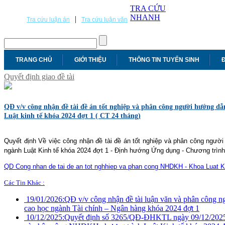
TRA CỨU
NHANH
|
Tra cứu luận án
Tra cứu luận văn
TRANG CHỦ
GIỚI THIỆU
THÔNG TIN TUYỂN SINH
Đ
Quyết định giao đề tài
QĐ v/v công nhận đề tài đề án tốt nghiệp và phân công người hướng dẫ
Luật kinh tế khóa 2024 đợt 1 ( CT 24 tháng)
Quyết định Về việc công nhận đề tài đề án tốt nghiệp và phân công ngườ
ngành Luật Kinh tế khóa 2024 đợt 1 - Định hướng Ứng dụng - Chương trình
QD Cong nhan de tai de an tot nghhiep va phan cong NHDKH - Khoa Luat K
Các Tin Khác :
19/01/2026:
QĐ v/v công nhận đề tài luận văn và phân công n
cao học ngành Tài chính – Ngân hàng khóa 2024 đợt 1
10/12/2025:
Quyết định số 3265/QĐ-ĐHKTL ngày 09/12/2025 V