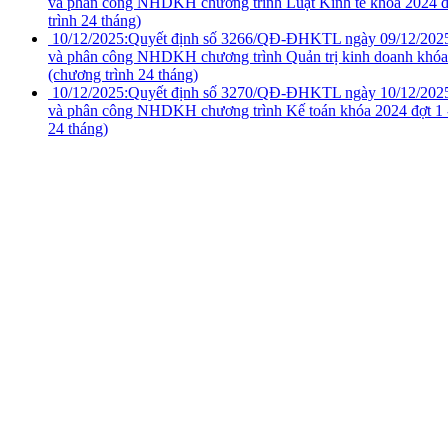
và phân công NHDKH chương trình Luật Kinh tế khóa 2024 đ
trình 24 tháng)
10/12/2025:
Quyết định số 3266/QĐ-ĐHKTL ngày 09/12/2025 V
và phân công NHDKH chương trình Quản trị kinh doanh khóa 
(chương trình 24 tháng)
10/12/2025:
Quyết định số 3270/QĐ-ĐHKTL ngày 10/12/2025 V
và phân công NHDKH chương trình Kế toán khóa 2024 đợt 1 -
24 tháng)