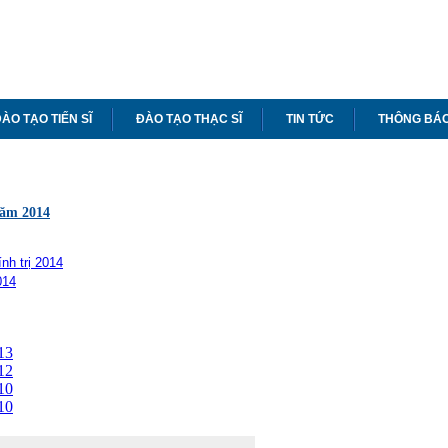
ÀO TẠO TIẾN SĨ
ĐÀO TẠO THẠC SĨ
TIN TỨC
THÔNG BÁ
năm 2014
nh trị 2014
014
13
12
10
10