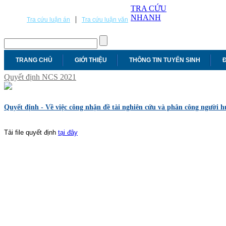
TRA CỨU
NHANH
|
Tra cứu luận án
Tra cứu luận văn
TRANG CHỦ
GIỚI THIỆU
THÔNG TIN TUYỂN SINH
Đ
Quyết định NCS 2021
Quyết định - Về việc công nhận đề tài nghiên cứu và phân công người 
Tải file quyết định
tại đây