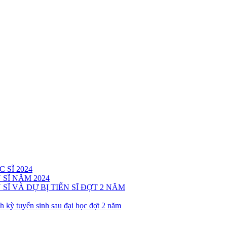
SĨ 2024
SĨ NĂM 2024
Ĩ VÀ DỰ BỊ TIẾN SĨ ĐỢT 2 NĂM
h kỳ tuyển sinh sau đại học đợt 2 năm