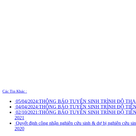
Các Tin Khác :
05/04/2024:
THÔNG BÁO TUYỂN SINH TRÌNH ĐỘ THẠC 
04/04/2024:
THÔNG BÁO TUYỂN SINH TRÌNH ĐỘ TIẾN 
02/10/2021:
THÔNG BÁO TUYỂN SINH TRÌNH ĐỘ TIẾN S
2021
Quyết định công nhận nghiên cứu sinh & dự bị nghiên cứu sin
2020