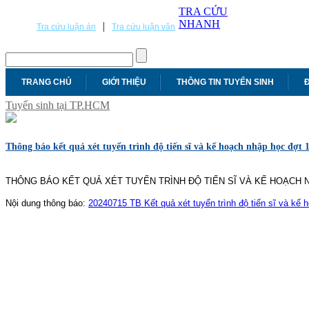
TRA CỨU
NHANH
|
Tra cứu luận án
Tra cứu luận văn
TRANG CHỦ
GIỚI THIỆU
THÔNG TIN TUYỂN SINH
Đ
Tuyển sinh tại TP.HCM
Thông báo kết quả xét tuyển trình độ tiến sĩ và kế hoạch nhập học đợt
THÔNG BÁO KẾT QUẢ XÉT TUYỂN TRÌNH ĐỘ TIẾN SĨ VÀ KẾ HOẠCH 
Nội dung thông báo:
20240715 TB Kết quả xét tuyển trình độ tiến sĩ và kế 