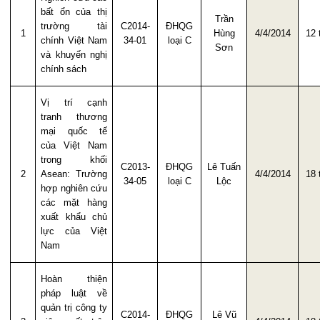
bất ổn của thị
Trần
trường tài
C2014-
ĐHQG
1
Hùng
4/4/2014
12 
chính Việt Nam
34-01
loại C
Sơn
và khuyến nghị
chính sách
Vị trí cạnh
tranh thương
mại quốc tế
của Việt Nam
trong khối
C2013-
ĐHQG
Lê Tuấn
2
Asean: Trường
4/4/2014
18 
34-05
loại C
Lộc
hợp nghiên cứu
các mặt hàng
xuất khẩu chủ
lực của Việt
Nam
Hoàn thiện
pháp luật về
quản trị công ty
C2014-
ĐHQG
Lê Vũ