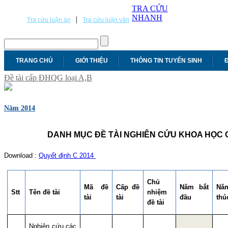
TRA CỨU
NHANH
|
Tra cứu luận án
Tra cứu luận văn
TRANG CHỦ
GIỚI THIỆU
THÔNG TIN TUYỂN SINH
Đ
Đề tài cấp ĐHQG loại A,B
Năm 2014
DANH MỤC ĐỀ TÀI NGHIÊN CỨU KHOA HỌC C
Download :
Quyết định C 2014
Chủ
Mã đề
Cấp đề
Năm bắt
Nă
Stt
Tên đề tài
nhiệm
tài
tài
đầu
thú
đề tài
Nghiên cứu các