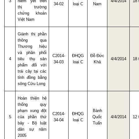
3
niêm yết trên
4/4/2014
18 
34-02
loại C
Nam
thị trường
chứng khoán
Việt Nam
Giành thị phần
thông qua
Thương hiệu
và phân phối
C2014-
ĐHQG
Đỗ Đức
4
tiêu thụ sản
4/4/2014
18 
34-03
loại C
Khả
phẩm đối với
trái cây tại các
tỉnh đồng bằng
sông Cửu Long
Hoàn thiện hệ
thống quy
phạm xung đột
Bành
C2014-
ĐHQG
5
của phần thứ
Quốc
4/4/2014
12 
34-04
loại C
bảy - Bộ luật
Tuấn
dân sự năm
2005