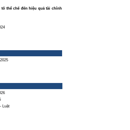
tố thể chế đến hiệu quả tài chính
024
 2025
026
6
- Luật