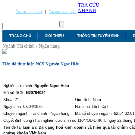
TRA CỨU
NHANH
|
Tra cứu luận án
Tra cứu luận văn
TRANG CHỦ
GIỚI THIỆU
THÔNG TIN TUYỂN SINH
Đ
Ngành Tài chính - Ngân hàng
Tiến độ thực hiện NCS Nguyễn Ngọc Hiếu
Nghiên cứu sinh:
Nguyễn Ngọc Hiếu
Mã số NCS:
N20704034
Khóa: 21
Giới tính: Nam
Ngày sinh: 07/04/1976
Nơi sinh: Bình Định
Chuyên ngành: Tài chính - Ngân hàng
Mã số chuyên ngành: 62.34.02.01
Quyết định công nhận nghiên cứu sinh số 1104/QĐ-ĐHKTL ngày 22 tháng 
Tên đề tài luận án:
Đa dạng hoá kinh doanh và hiệu quả tài chính các
chứng khoán Việt Nam