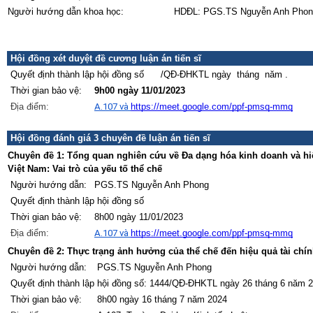
Người hướng dẫn khoa học:
HDĐL: PGS.TS Nguyễn Anh Phon
Hội đồng xét duyệt đề cương luận án tiến sĩ
Quyết định thành lập hội đồng số /QĐ-ĐHKTL ngày tháng năm .
Thời gian bảo vệ:
9h00 ngày 11/01/2023
Địa điểm:
A.107 và
https://meet.google.com/ppf-pmsq-mmq
Hội đồng đánh giá 3 chuyên đề luận án tiến sĩ
Chuyên đề 1:
Tổng quan nghiên cứu về Đa dạng hóa kinh doanh và hi
Việt Nam: Vai trò của yếu tố thể chế
Người hướng dẫn:
PGS.TS Nguyễn Anh Phong
Quyết định thành lập hội đồng số
Thời gian bảo vệ:
8h00 ngày 11/01/2023
Địa điểm:
A.107 và
https://meet.google.com/ppf-pmsq-mmq
Chuyên đề 2:
Thực trạng ảnh hưởng của thể chế đến hiệu quả tài chí
Người hướng dẫn:
PGS.TS Nguyễn Anh Phong
Quyết định thành lập hội đồng số: 1444/QĐ-ĐHKTL ngày 26 tháng 6 năm 
Thời gian bảo vệ:
8h00 ngày 16 tháng 7 năm 2024