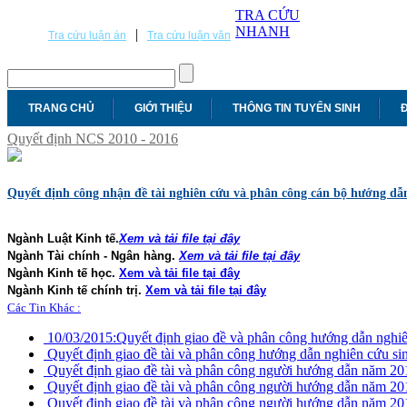
TRA CỨU
NHANH
|
Tra cứu luận án
Tra cứu luận văn
TRANG CHỦ
GIỚI THIỆU
THÔNG TIN TUYỂN SINH
Đ
Quyết định NCS 2010 - 2016
Quyết định công nhận đề tài nghiên cứu và phân công cán bộ hướng d
Ngành Luật Kinh tế.
Xem và tải file tại đây
Ngành Tài chính - Ngân hàng.
Xem và tải file tại đây
Ngành Kinh tế học.
Xem và tải file tại đây
Ngành Kinh tế chính trị.
Xem và tải file tại đây
Các Tin Khác :
10/03/2015:
Quyết định giao đề và phân công hướng dẫn nghiê
Quyết định giao đề tài và phân công hướng dẫn nghiên cứu si
Quyết định giao đề tài và phân công người hướng dẫn năm 20
Quyết định giao đề tài và phân công người hướng dẫn năm 20
Quyết định giao đề tài và phân công người hướng dẫn năm 20