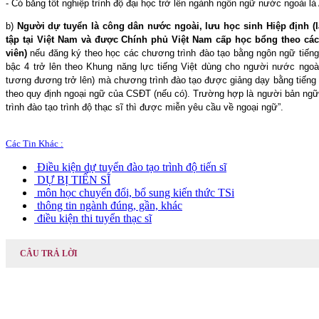
- Có bằng tốt nghiệp trình độ đại học trở lên ngành ngôn ngữ nước ngoài l
b)
Người dự tuyển là công dân nước ngoài, lưu học sinh Hiệp định (
tập tại Việt Nam và được Chính phủ Việt Nam cấp học bổng theo các
viên)
nếu đăng ký theo học các chương trình đào tạo bằng ngôn ngữ tiếng Vi
bậc 4 trở lên theo Khung năng lực tiếng Việt dùng cho người nước ngoài
tương đương trở lên) mà chương trình đào tạo được giảng dạy bằng tiếng 
theo quy định ngoại ngữ của CSĐT (nếu có). Trường hợp là người bản ng
trình đào tạo trình độ thạc sĩ thì được miễn yêu cầu về ngoại ngữ”.
Các Tin Khác :
Điều kiện dự tuyển đào tạo trình độ tiến sĩ
DỰ BỊ TIẾN SĨ
môn học chuyển đổi, bổ sung kiến thức TSi
thông tin ngành đúng, gần, khác
điều kiện thi tuyển thạc sĩ
CÂU TRẢ LỜI