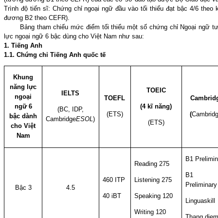
Trình độ tiến sĩ: Chứng chỉ ngoại ngữ đầu vào tối thiểu đạt bậc 4/6 the
đương B2 theo CEFR).
Bảng tham chiếu mức điểm tối thiểu một số chứng chỉ Ngoại ngữ 
lực ngoại ngữ 6 bậc dùng cho Việt Nam như sau:
1. Tiếng Anh
1.1. Chứng chỉ Tiếng Anh quốc tế
Khung
năng lực
TOEIC
IELTS
ngoại
TOEFL
Cambrid
ngữ 6
(4 kĩ năng)
(BC, IDP,
(ETS)
(
Cambrid
bậc dành
Cambridge
ESOL
)
(ETS)
cho Việt
Nam
B1 Prelimin
Reading 275
B1 Bu
460 ITP
Listening 275
Preliminary
Bậc 3
4.5
40 iBT
Speaking 120
Linguaskill
Writing 120
Thang diem