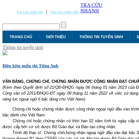
TRA CỨU
NHANH
|
Tra cứu luận án
Tra cứu luận văn
TRANG CHỦ
GIỚI THIỆU
THÔNG TIN TUYỂN SINH
Đ
Thông tin tuyển sinh
Điều kiện miễn thi Tiếng Anh
VĂN BẰNG, CHỨNG CHỈ, CHỨNG NHẬN ĐƯỢC CÔNG NHẬN ĐẠT CHUẨN
(Kèm theo Quyết định số 21/QĐ-ĐHQG ngày 06 tháng 01 năm 2023 của Đạ
Công văn số 2251/ĐHQG-ĐT ngày 09 tháng 11 năm 2022 về việc sử dụng 
năng lực ngoại ngữ 6 bậc dùng cho Việt Nam)
Chứng chỉ hoặc chứng nhận được công nhân ngoại ngữ đầu vào trình đ
bậc dành cho Việt Nam.
Chứng chỉ hoặc chứng nhận có thời hạn 02 năm tính từ ngày cấp 
được cấp bởi cơ sở được Bộ Giáo dục và Đào tạo công nhận.
Trình độ thạc sĩ: Chứng chỉ/chứng nhận ngoại ngữ đầu vào đạt bậc 
(tương đương B1 theo CEFR) của các cơ sở đào tạo được Bộ Giáo dục và