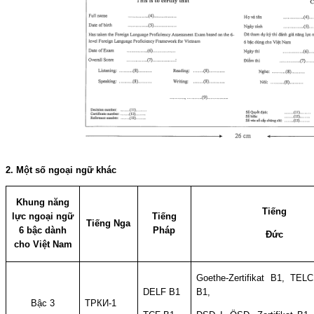
2. Một số ngoại ngữ khác
Khung năng
Tiếng
lực ngoại ngữ
Tiếng
Tiếng Nga
6 bậc dành
Pháp
Đức
cho Việt Nam
Goethe-Zertifikat B1, TEL
DELF B1
B1,
Bậc 3
ТРКИ-1