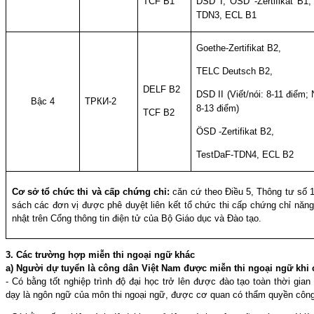
TCF B1
DSD I, ÖSD -Zertifikat B1,
TDN3, ECL B1
Goethe-Zertifikat B2,
TELC Deutsch B2,
DELF B2
DSD II (Viết/nói: 8-11 điểm;
Bậc 4
ТРКИ-2
8-13 điểm)
TCF B2
ÖSD -Zertifikat B2,
TestDaF-TDN4, ECL B2
Cơ sở tổ chức thi và cấp chứng chỉ:
căn cứ theo Điều 5, Thông tư số
sách các đơn vị được phê duyệt liên kết tổ chức thi cấp chứng chỉ nă
nhật trên Cổng thông tin điện tử của Bộ Giáo dục và Đào tạo.
3. Các trường hợp miễn thi ngoại ngữ khác
a) Người dự tuyển là công dân Việt Nam được miễn thi ngoại ngữ khi
- Có bằng tốt nghiệp trình độ đại học trở lên được đào tạo toàn thời gi
dạy là ngôn ngữ của môn thi ngoại ngữ, được cơ quan có thẩm quyền công