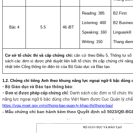
Reading:
385
B2 First
Listening:
400
B2 Busines
Bậc 4
5.5
46 iBT
Speaking:
160
Linguaskill
Writing:
150
Thang diem
Cơ sở tổ chức thi và cấp chứng chỉ:
căn cứ theo Điều 5, Thông tư s
sách các đơn vị được phê duyệt liên kết tổ chức thi cấp chứng chỉ nă
nhật trên Cổng thông tin điện tử của Bộ Giáo dục và Đào tạo.
1.2. Chứng chỉ tiếng Anh theo khung năng lực ngoại ngữ 6 bậc dùng
- Bộ Giáo dục và Đào tạo thông báo:
- Đơn vị được phép cấp chứng chỉ:
Danh sách các đơn vị tổ chức thi
năng lực ngoại ngữ 6 bậc dùng cho Việt Nam được Cục Quản lý chấ
https://vqa.moet.gov.vn/vi/thong-bao-quan-ly-khao-thi/thong-bao/
- Mẫu chứng chỉ ban hành kèm theo Quyết định số 5023/QĐ-BG