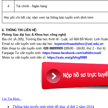
4
Tài chính - Ngân hàng
Học phí chi tiết các năm xem tại thông báo tuyển sinh đính kèm
6. THÔNG TIN LIÊN HỆ:
Phòng Sau đại học & Khoa học công nghệ
Địa chỉ: (A.205), Trường Đại học Kinh tế - Luật, số 669 Đỗ Mười, Linh Xu
Email tư vấn tuyển sinh sau đại học:
tuyensinhsaudaihoc@uel.edu.vn
Điện thoại tư vấn tuyển sinh:
028 88899909
(08h00 - 16h30, thứ 2 - thứ 6)
Fanpage Tư vấn tuyển sinh:
https://www.facebook.com/sdhkhcnuel/
Nhóm tư vấn tuyển sinh tiến sĩ:
https://zalo.me/g/bhigfl880
Các Tin Khác :
Thông báo tuyển sinh trình độ thạc sĩ đợt 2 năm 2024