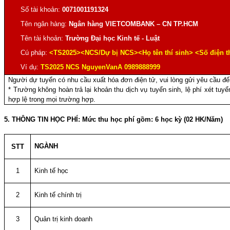
Số tài khoản:
0071001191324
Tên ngân hàng:
Ngân hàng VIETCOMBANK – CN TP.HCM
Tên tài khoản:
Trường Đại học Kinh tế - Luật
Cú pháp:
<TS2025><NCS/Dự bị NCS><Họ tên thí sinh> <Số điện 
Ví dụ:
TS2025 NCS NguyenVanA 0989888999
Người dự tuyển có nhu cầu xuất hóa đơn điện tử, vui lòng gửi yêu cầu đ
* Trường không hoàn trả lại khoản thu dịch vụ tuyển sinh, lệ phí xét tuy
hợp lệ trong mọi trường hợp.
5. THÔNG TIN HỌC PHÍ:
Mức thu học phí
gồm: 6 học kỳ (02 HK/Năm)
NGÀNH
STT
1
Kinh tế học
2
Kinh tế chính trị
3
Quản trị kinh doanh