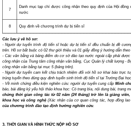
Danh mục tạp chí được công nhận theo quy định của Hội đồng
7
nước
8
Quy định về chương trình dự bị tiến sĩ
Các lưu ý về hồ sơ:
- Người dự tuyển trình độ tiến sĩ hoặc dự bị tiến sĩ đều chuẩn bị đề cươ
trên. Hồ sơ bắt buộc có 02 thư giới thiệu và 01 giấy đồng ý hướng dẫn theo 
- Các văn bằng và bảng điểm do cơ sở đào tạo nước ngoài cấp phải được
công nhận của Trung tâm công nhận văn bằng, Cục Quản lý chất lượng - B
công nhận văn bằng tại mục 5 (bảng trên).
- Người dự tuyển cam kết chịu trách nhiệm đối với hồ sơ khai báo trực t
trúng tuyển theo đúng quy định tuyển sinh trình độ tiến sĩ tại Trường Đại học
- Về minh chứng điều kiện nghiên cứu: người dự tuyển cung cấp
Minh ch
báo, bài đăng kỷ yếu hội thảo khoa học: Có trang bìa, nội dung bài, trang 
chứng thời gian công tác từ 02 năm (24 tháng) trở lên là giảng viên
khoa học và công nghệ
(Xác nhận của cơ quan công tác, hợp đồng la
của chương trình đào tạo định hướng nghiên cứu
.
3. THỜI GIAN VÀ HÌNH THỨC NỘP HỒ SƠ