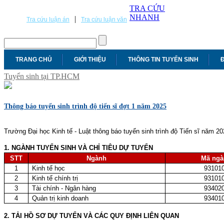
TRA CỨU
NHANH
|
Tra cứu luận án
Tra cứu luận văn
TRANG CHỦ
GIỚI THIỆU
THÔNG TIN TUYỂN SINH
Đ
Tuyển sinh tại TP.HCM
Thông báo tuyển sinh trình độ tiến sĩ đợt 1 năm 2025
Trường Đại học Kinh tế - Luật thông báo tuyển sinh trình độ Tiến sĩ năm 2
1. NGÀNH TUYỂN SINH VÀ CHỈ TIÊU DỰ TUYỂN
STT
Ngành
Mã ngà
1
Kinh tế học
93101
2
Kinh tế chính trị
93101
3
Tài chính - Ngân hàng
93402
4
Quản trị kinh doanh
93401
2. TẢI HỒ SƠ DỰ TUYỂN VÀ CÁC QUY ĐỊNH LIÊN QUAN