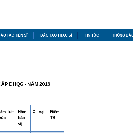
ÀO TẠO TIẾN SĨ
ĐÀO TẠO THẠC SĨ
TIN TỨC
THÔNG BÁ
ẤP ĐHQG - NĂM 2016
ăm kết
Năm
X.
Loại
Điểm
húc
bảo
TB
vệ