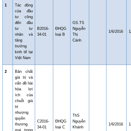
1
Tác động
của đầu
tư công
đến đầu
GS.TS
tư tư
B2016-
ĐHQG
Nguyễn
1/6/2016
1
nhân và
34-01
loại B
Thị
tăng
Cành
trưởng
kinh tế tại
Việt Nam
2
Bản chất
giá trị và
vấn đề hài
hòa lợi
ích của
chuỗi giá
trị
nhượng
ThS
quyền
C2016-
ĐHQG
Nguyễn
thương
1/6/2016
1
34-01
loại C
Khánh
mại trong