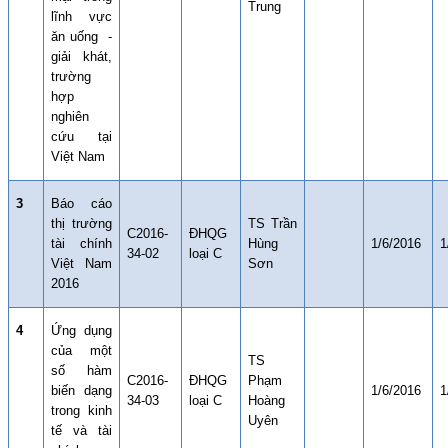
Trung
lĩnh vực
ăn uống -
giải khát,
trường
hợp
nghiên
cứu tại
Việt Nam
3
Báo cáo
thị trường
TS Trần
C2016-
ĐHQG
tài chính
Hùng
1/6/2016
1
34-02
loại C
Việt Nam
Sơn
2016
4
Ứng dụng
của một
TS
số hàm
C2016-
ĐHQG
Phạm
biến dạng
1/6/2016
1
34-03
loại C
Hoàng
trong kinh
Uyên
tế và tài