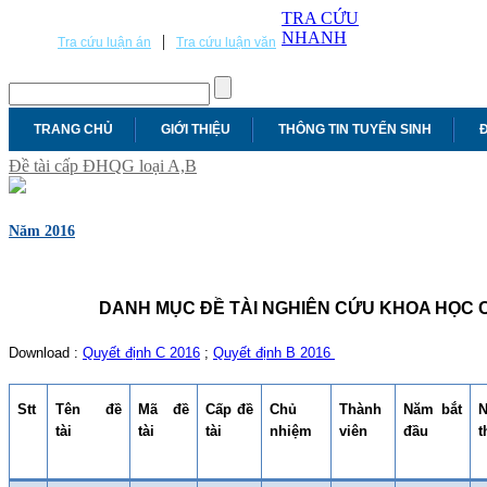
TRA CỨU
NHANH
|
Tra cứu luận án
Tra cứu luận văn
TRANG CHỦ
GIỚI THIỆU
THÔNG TIN TUYỂN SINH
Đ
Đề tài cấp ĐHQG loại A,B
Năm 2016
DANH MỤC ĐỀ TÀI NGHIÊN CỨU KHOA HỌC C
Download :
Quyết định C 2016
;
Quyết định B 2016
Stt
Tên đề
Mã đề
Cấp đề
Chủ
Thành
Năm bắt
N
tài
tài
tài
nhiệm
viên
đầu
t