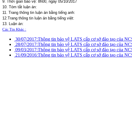
9. Thời gian bảo vệ: 8h00, ngày 05/10/2017
10. Tóm tắt luận án:
11. Trang thông tin luận án bằng tiếng anh:
12.Trang thông tin luận án bằng tiếng việt:
13. Luận án:
Các Tin Khác :
30/07/2017:
Thông tin bảo vệ LATS cấp cơ sở đào tạo của N
28/07/2017:
Thông tin bảo vệ LATS cấp cơ sở đào tạo của 
09/03/2017:
Thông tin bảo vệ LATS cấp cơ sở đào tạo của N
21/09/2016:
Thông tin bảo vệ LATS cấp cơ sở đào tạo của N