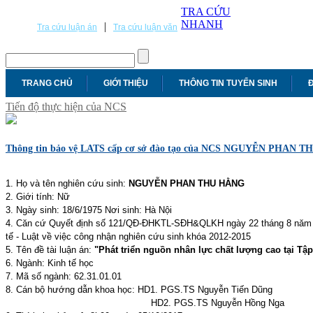
TRA CỨU
NHANH
|
Tra cứu luận án
Tra cứu luận văn
TRANG CHỦ
GIỚI THIỆU
THÔNG TIN TUYỂN SINH
Đ
Tiến độ thực hiện của NCS
Thông tin bảo vệ LATS cấp cơ sở đào tạo của NCS NGUYỄN PHAN 
1. Họ và tên nghiên cứu sinh:
NGUYỄN PHAN THU HẰNG
2. Giới tính: Nữ
3. Ngày sinh: 18/6/1975 Nơi sinh: Hà Nội
4. Căn cứ Quyết định số 121/QĐ-ĐHKTL-SĐH&QLKH ngày 22 tháng 8 năm 2
tế - Luật về việc công nhận nghiên cứu sinh khóa 2012-2015
5. Tên đề tài luận án:
"Phát triển nguồn nhân lực chất lượng cao tại Tậ
6. Ngành: Kinh tế học
7. Mã số ngành: 62.31.01.01
8. Cán bộ hướng dẫn khoa học: HD1. PGS.TS Nguyễn Tiến Dũng
HD2. PGS.TS Nguyễn Hồng Nga