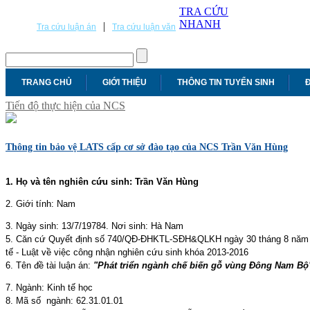
TRA CỨU
NHANH
|
Tra cứu luận án
Tra cứu luận văn
TRANG CHỦ
GIỚI THIỆU
THÔNG TIN TUYỂN SINH
Đ
Tiến độ thực hiện của NCS
Thông tin bảo vệ LATS cấp cơ sở đào tạo của NCS Trần Văn Hùng
1. Họ và tên nghiên cứu sinh: Trần Văn Hùng
2. Giới tính: Nam
3. Ngày sinh: 13/7/19784. Nơi sinh: Hà Nam
5. Căn cứ Quyết định số 740/QĐ-ĐHKTL-SĐH&QLKH ngày 30 tháng 8 năm 2
tế - Luật về việc công nhận nghiên cứu sinh khóa 2013-2016
6. Tên đề tài luận án:
"Phát triển ngành chế biến gỗ vùng Đông Nam Bộ
7. Ngành: Kinh tế học
8. Mã số ngành: 62.31.01.01