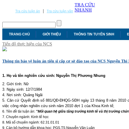
TRA CỨU
NHANH
|
Tra cứu luận án
Tra cứu luận văn
TRANG CHỦ
GIỚI THIỆU
THÔNG TIN TUYỂN SINH
Đ
Tiến độ thực hiện của NCS
Thông tin bảo vệ luận án tiến sĩ cấp cơ sở đào tạo của NCS Nguyễn T
1. Họ và tên nghiên cứu sinh:
Nguyễn Thị Phương Nhung
2. Giới tính: Nữ
3. Ngày sinh: 12/7/1984
4. Nơi sinh: Quảng Ngãi
5.
Căn cứ Quyết định số 881/QĐ-ĐHQG-SĐH ngày 13 tháng 8 năm 2010 c
việc công nhận nghiên cứu sinh năm 2010 đợt 1 của Khoa Kinh tế;
6. Tên đề tài luận án:
"Mối quan hệ giữa tăng trưởng kinh tế và thị trường chứ
7. Chuyên ngành: Kinh tế học
8. Mã số chuyên ngành: 62.31.01.01
9. Cán bộ hướng dẫn khoa học: PGS.TS Nguyễn Văn Luân